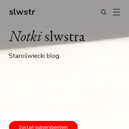
slwstr
Notki
slwstra
Staroświecki blog.
Zostań subskrybentem