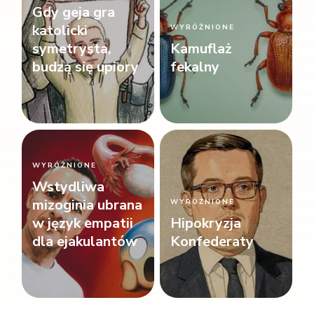
Gdy geja gra
katolicki
WYRÓŻNIONE
symetrysta,
Kamuflaż
budzą się upiory
fekalny
WYRÓŻNIONE
Wstydliwa
mizoginia ubrana
WYRÓŻNIONE
w język empatii
Hipokryzja
dla ejakulantów
Konfederaty