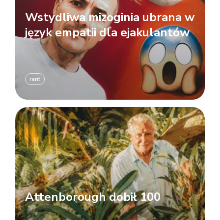
Wstydliwa mizoginia ubrana w
język empatii dla ejakulantów
rant
Attenborough dobił 100