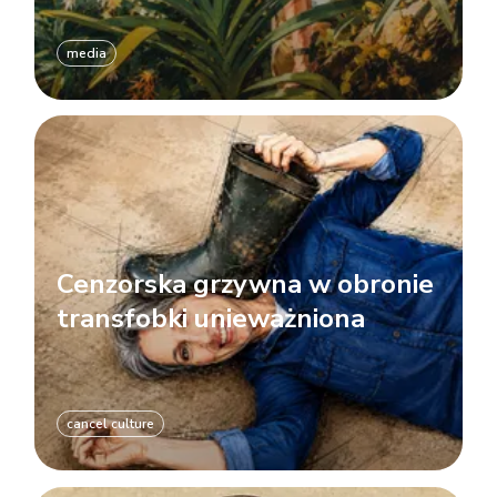
media
Cenzorska grzywna w obronie
transfobki unieważniona
cancel culture