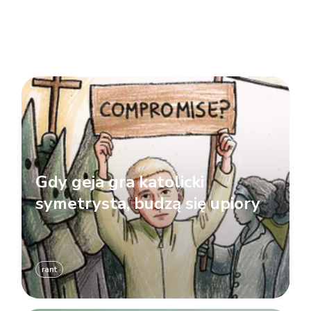
Gdy geja gra katolicki
symetrysta, budzą się upiory
rant