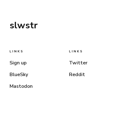
slwstr
LINKS
LINKS
Sign up
Twitter
BlueSky
Reddit
Mastodon
© 2026
slwstr
— All Right Reserved. Published with
Ghost
&
Genki
.