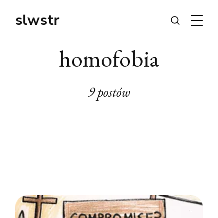
slwstr
homofobia
9 postów