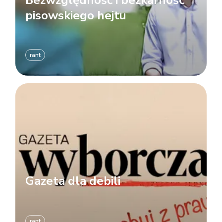
pisowskiego hejtu
rant
Gazeta dla debili
rant