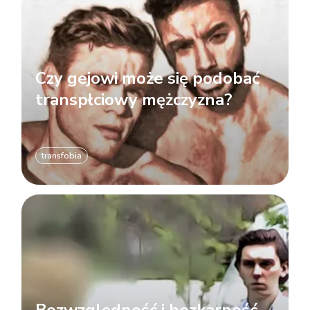
Czy gejowi może się podobać
transpłciowy mężczyzna?
transfobia
Bezwzględność i bezkarność