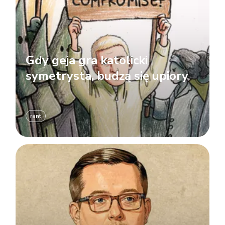
Gdy geja gra katolicki
symetrysta, budzą się upiory
rant